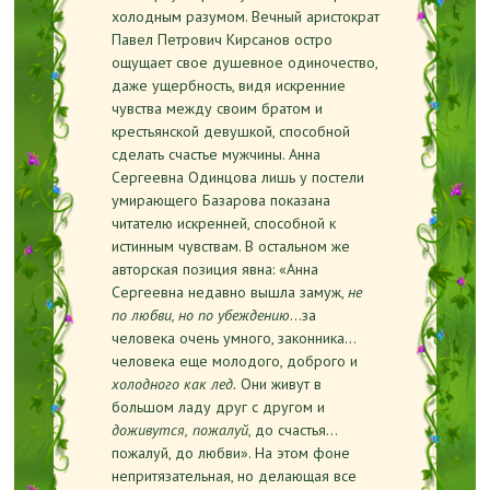
холодным разумом. Вечный аристократ
Павел Петрович Кирсанов остро
ощущает свое душевное одиночество,
даже ущербность, видя искренние
чувства между своим братом и
крестьянской девушкой, способной
сделать счастье мужчины. Анна
Сергеевна Одинцова лишь у постели
умирающего Базарова показана
читателю искренней, способной к
истинным чувствам. В остальном же
авторская позиция явна: «Анна
Сергеевна недавно вышла замуж,
не
по любви, но по убеждению
…за
человека очень умного, законника…
человека еще молодого, доброго и
холодного как лед.
Они живут в
большом ладу друг с другом и
доживутся,
пожалуй
, до счастья...
пожалуй, до любви». На этом фоне
непритязательная, но делающая все