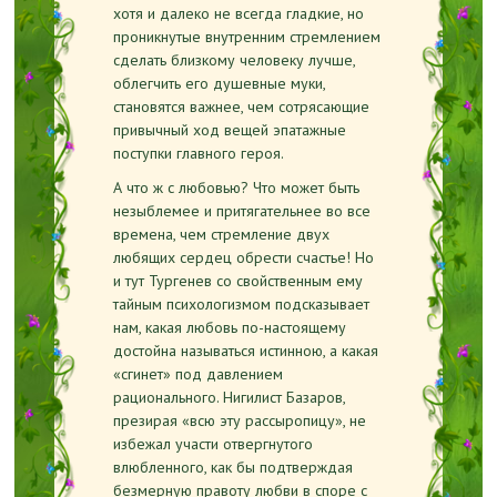
хотя и далеко не всегда гладкие, но
проникнутые внутренним стремлением
сделать близкому человеку лучше,
облегчить его душевные муки,
становятся важнее, чем сотрясающие
привычный ход вещей эпатажные
поступки главного героя.
А что ж с любовью? Что может быть
незыблемее и притягательнее во все
времена, чем стремление двух
любящих сердец обрести счастье! Но
и тут Тургенев со свойственным ему
тайным психологизмом подсказывает
нам, какая любовь по-настоящему
достойна называться истинною, а какая
«сгинет» под давлением
рационального. Нигилист Базаров,
презирая «всю эту рассыропицу», не
избежал участи отвергнутого
влюбленного, как бы подтверждая
безмерную правоту любви в споре с