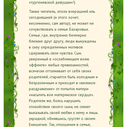
«тургеневской девушки»!).
Также читатель, эпохи вчерашней иль
сегодняшней (и этого хочет,
несомненно, сам автор), не может не
сочувствовать и семье Базаровых.
Семье, где, внутренне безмерно
близкие друг другу, люди вынуждены
в силу определенных мотивов
сдерживать свои чувства. Сын,
уверенный в «ослабляющем волю
эффекте» любых привязанностей,
всячески отталкивает от себя своих
родителей, старается быть холодным и
безразличным и приходит в «великое
раздражение» от попыток матери
«насытить вое материнское сердце».
Родители же, боясь нарушить
спокойствие своего сына, не смеют
выказывать своей любви к нему и лишь
украдкой, обнявшись, грустят о своем
Енюшечке. Так, отношения в семье,