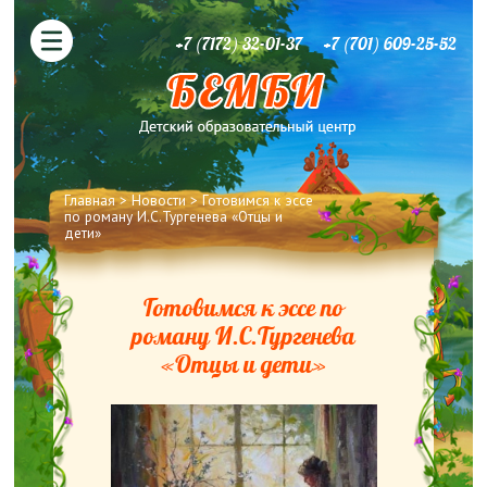
+7 (7172) 32-01-37
+7 (701) 609-25-52
Вы здесь
Главная
>
Новости
> Готовимся к эссе
по роману И.С.Тургенева «Отцы и
дети»
Готовимся к эссе по
роману И.С.Тургенева
«Отцы и дети»