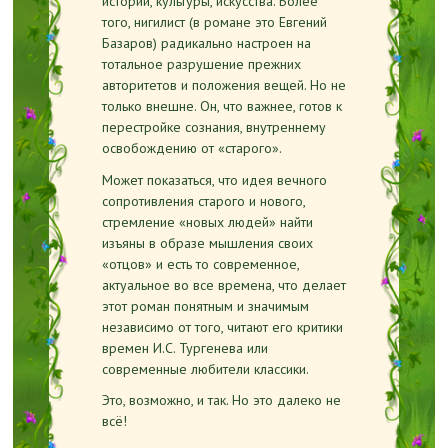
истории, культуры, искусства. Более
того, нигилист (в романе это Евгений
Базаров) радикально настроен на
тотальное разрушение прежних
авторитетов и положения вещей. Но не
только внешне. Он, что важнее, готов к
перестройке сознания, внутреннему
освобождению от «старого».
Может показаться, что идея вечного
сопротивления старого и нового,
стремление «новых людей» найти
изъяны в образе мышления своих
«отцов» и есть то современное,
актуальное во все времена, что делает
этот роман понятным и значимым
независимо от того, читают его критики
времен И.С. Тургенева или
современные любители классики.
Это, возможно, и так. Но это далеко не
всё!