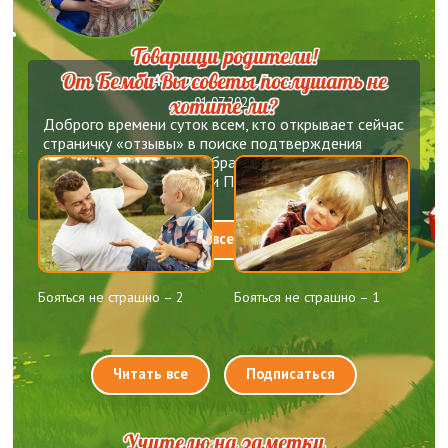
Товарищи родители!
От Бемби Вы советы послушать не
Айжан - мама Дины
хотите ли?
01.07.2020
Доброго времени суток всем, кто открывает сейчас
страничку «отзывы» в поиске подтверждения
правильности выбора образовательного центра
для своей Принцессы или Принца!!!! Помните ли Вы
Принца леса—...
Читать все отзывы
Бояться не страшно – 2
Бояться не страшно – 1
Читать все
Подписаться
Учителю на заметку