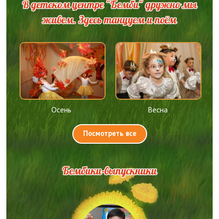
В детском центре "Бемби" дружно мы
живем. Здесь танцуем и поём
Осень
Весна
Посмотреть все
Бембики-выпускники