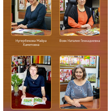
Нугербекова Майра
Вовк Наталия Геннадиевна
Хаметовна