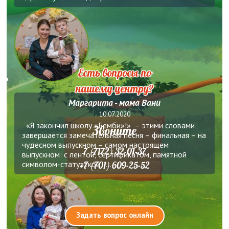
Есть вопросы по
нашему центру?
Маргарита - мама Вани
10.07.2020
«Я закончил школу «Бемби»!» – этими словами
Звоните
завершается замечательная песня – финальная – на
чудесном выпускном – самом настоящем
7 (7172) 32-01-37
выпускном: с лентой, сертификатом, памятной
символом-статуэткой, ...
+7 (701) 609-25-52
Задать вопрос онлайн