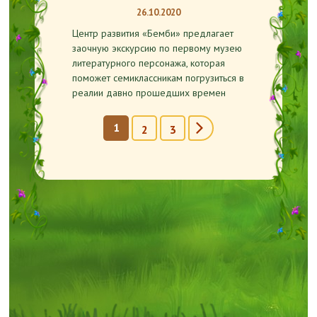
26.10.2020
Центр развития «Бемби» предлагает
заочную экскурсию по первому музею
литературного персонажа, которая
поможет семиклассникам погрузиться в
реалии давно прошедших времен
Страницы
1
2
3