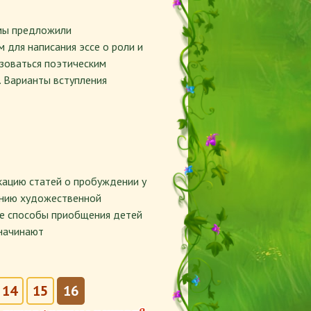
мы предложили
 для написания эссе о роли и
ьзоваться поэтическим
. Варианты вступления
ацию статей о пробуждении у
ению художественной
ые способы приобщения детей
 начинают
14
15
16