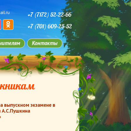
il.ru
+7 (7172) 52-22-66
+7 (701) 609-25-52
чителям
Контакты
скникам
на выпускном экзамене в
и А.С.Пушкина
»