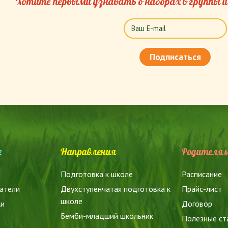
Хотите первыми узнавать о наборах в группы 
е
Направления
Родителя
Подготовка к школе
Расписание
атели
Двухступенчатая подготовка к
Прайс-лист
школе
ки
Договор
Бемби-младший школьник
Полезные ст