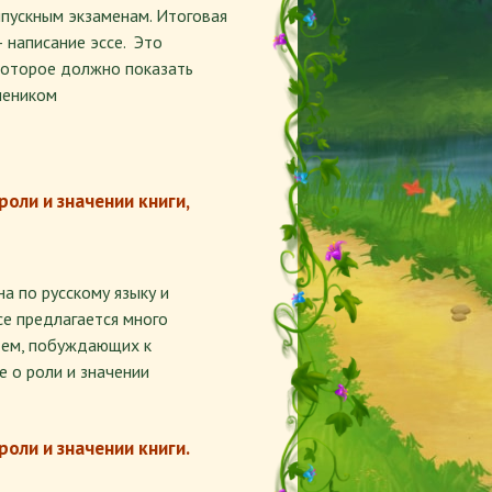
ыпускным экзаменам. Итоговая
 написание эссе. Это
которое должно показать
чеником
роли и значении книги,
а по русскому языку и
се предлагается много
тем, побуждающих к
е о роли и значении
роли и значении книги.