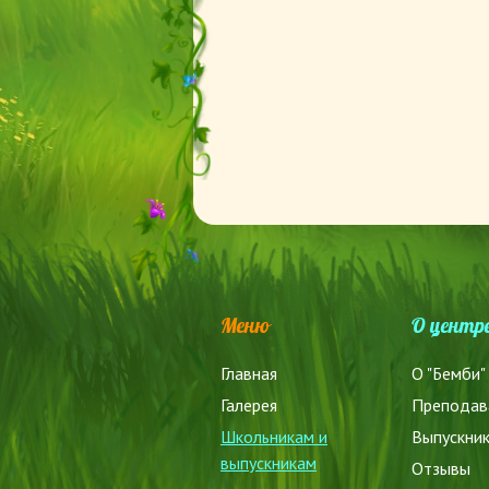
Меню
О центр
Главная
О "Бемби"
Галерея
Преподав
Школьникам и
Выпускни
выпускникам
Отзывы