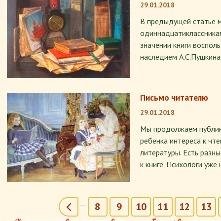
29.01.2018
В предыдущей статье 
одиннадцатиклассникам
значении книги воспол
наследием А.С.Пушкина
Письмо читателю
29.01.2018
Мы продолжаем публик
ребенка интереса к чт
литературы. Есть разн
к книге. Психологи уже
Страницы
…
8
9
10
11
12
13