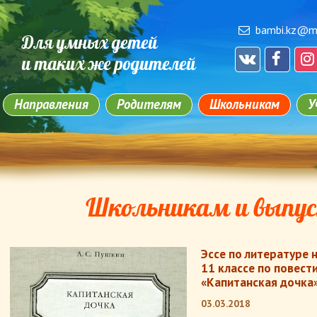
bambi.kz@ma
Для умных детей
и таких же родителей
Направления
Родителям
Школьникам
У
Школьникам и выпу
Эссе по литературе 
11 классе по повест
«Капитанская дочка
03.03.2018