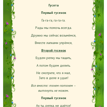
Гусята
Первый гусенок
Га-га-га, га-га-га.
Рады мы помочь всегда.
Дружно мы сейчас возьмёмся,
Вместе лапками упрёмся,
Второй гусенок
Будем репку мы тащить,
А потом будем делить.
Не смотрите, что я мал,
Зато в деле я удал!
Все вместе: тянем-потянем –
вытянуть не можем.
Первый гусенок
Ах ты, репка, не даётся!