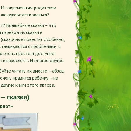
й. И современным родителям
м же руководствоваться?
ет? Волшебные сказки – это
 переход из сказки в
 (сказочные повести). Особенно,
 сталкиваются с проблемами, с
х очень просто и доступно
ети взрослеют. И многое другое.
буйте читать их вместе – абзац
 очень нравится ребёнку – не
другие книги этого автора.
– сказки)
ернат»