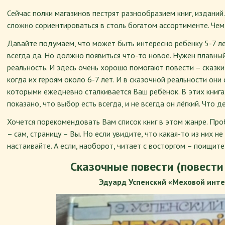
Сейчас полки магазинов пестрят разнообразием книг, издани
сложно сориентироваться в столь богатом ассортименте. Че
Давайте подумаем, что может быть интересно ребёнку 5-7 л
всегда да. Но должно появиться что-то новое. Нужен плавный
реальность. И здесь очень хорошо помогают повести – сказки
когда их героям около 6-7 лет. И в сказочной реальности они
которыми ежедневно сталкивается Ваш ребёнок. В этих книга
показано, что выбор есть всегда, и не всегда он лёгкий. Что д
Хочется порекомендовать Вам список книг в этом жанре. Про
– сам, страницу – Вы. Но если увидите, что какая-то из них не
настаивайте. А если, наоборот, читает с восторгом – поищите 
Сказочные повести (повести 
Эдуард Успенский «Меховой инт