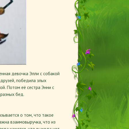
венная девочка Элли с собакой
 друзей, победила злых
ой. Потом её сестра Энни с
разных бед.
азывается о том, что такое
важна взаимовыручка, что из
огда кажется, что выхода нет,