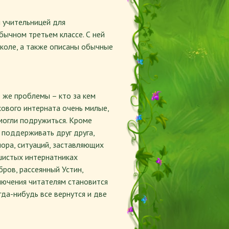
 учительницей для
бычном третьем классе. С ней
коле, а также описаны обычные
е же проблемы – кто за кем
ехового интерната очень милые,
смогли подружиться. Кроме
 поддерживать друг друга,
ора, ситуаций, заставляющих
ушистых интернатниках
ров, рассеянный Устин,
ключения читателям становится
гда-нибудь все вернутся и две