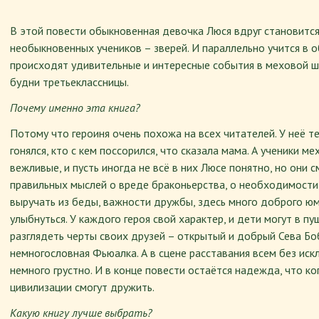
В этой повести обыкновенная девочка Люся вдруг становится
необыкновенных учеников – зверей. И параллельно учится в о
происходят удивительные и интересные события в меховой ш
будни третьеклассницы.
Почему именно эта книга?
Потому что героиня очень похожа на всех читателей. У неё т
гонялся, кто с кем поссорился, что сказала мама. А ученики м
вежливые, и пусть иногда не всё в них Люсе понятно, но они 
правильных мыслей о вреде браконьерства, о необходимости
выручать из беды, важности дружбы, здесь много доброго юм
улыбнуться. У каждого героя свой характер, и дети могут в п
разглядеть черты своих друзей – открытый и добрый Сева Боб
немногословная Фьюалка. А в сцене расставания всем без ис
немного грустно. И в конце повести остаётся надежда, что ко
цивилизации смогут дружить.
Какую книгу лучше выбрать?