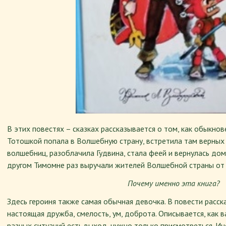
В этих повестях – сказках рассказывается о том, как обыкно
Тотошкой попала в Волшебную страну, встретила там верных
волшебниц, разоблачила Гудвина, стала феей и вернулась дом
другом Тимомне раз выручали жителей Волшебной страны от 
Почему именно эта книга?
Здесь героиня также самая обычная девочка. В повести расск
настоящая дружба, смелость, ум, доброта. Описывается, как 
разных ситуаций есть выход, нужно только присмотреться. Ин