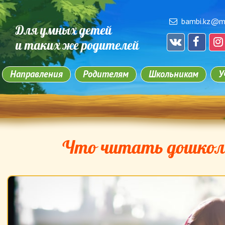
bambi.kz@ma
Для умных детей
и таких же родителей
Направления
Родителям
Школьникам
У
Что читать дошко