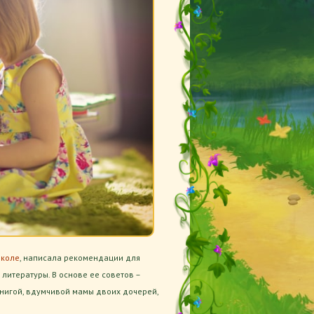
школе
, написала рекомендации для
литературы. В основе ее советов –
книгой, вдумчивой мамы двоих дочерей,