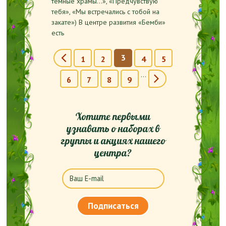
темные храмы…», «Предчувствую
тебя», «Мы встречались с тобой на
закате») В центре развития «Бемби»
есть
Страницы
3
1
2
4
5
…
6
7
8
9
Хотите первыми
узнавать о наборах в
группы и акциях нашего
центра?