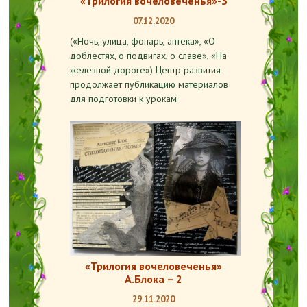
«Трилогия вочеловеченья»-3
07.12.2020
(«Ночь, улица, фонарь, аптека», «О
доблестях, о подвигах, о славе», «На
железной дороге») Центр развития
продолжает публикацию материалов
для подготовки к урокам
«Трилогия вочеловеченья»
А.Блока – 2
29.11.2020