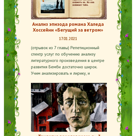
Анализ эпизода романа Халеда
Хоссейни «Бегущий за ветром»
17.01.2021
(отрывок из 7 главы) Репетиционный
спектр услуг по обучению анализу
литературного произведения в центре
развития Бемби достаточно широк.
Учим анализировать и лирику, и